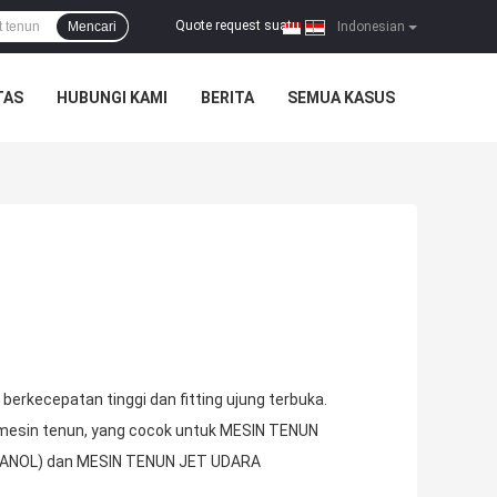
Quote request suatu
Mencari
|
Indonesian
TAS
HUBUNGI KAMI
BERITA
SEMUA KASUS
erkecepatan tinggi dan fitting ujung terbuka.
 mesin tenun, yang cocok untuk MESIN TENUN
ICANOL) dan MESIN TENUN JET UDARA