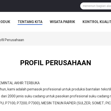
RODUK
TENTANG KITA
WISATA PABRIK
KONTROL KUALI
fil Perusahaan
PROFIL PERUSAHAAN
EMINTAL AKHIR TERBUKA
n, kami adalah pemasok profesional untuk produksi bantalan tekstil b
 dari 2000 jenis suku cadang untuk pasokan profesional suku cadang
U; P7100; P7200; P7300); MESIN TENUN RAPIER (SULZER; SOMET; P