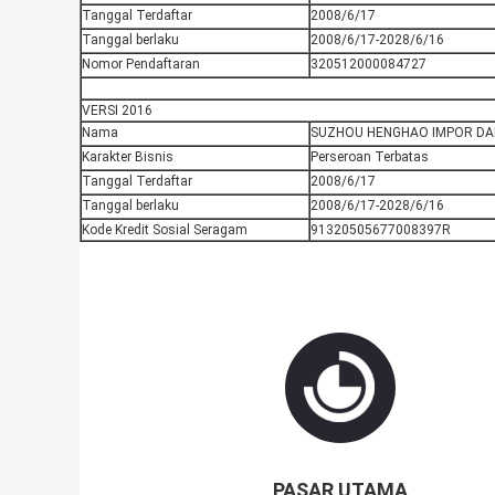
Tanggal Terdaftar
2008/6/17
Tanggal berlaku
2008/6/17-2028/6/16
Nomor Pendaftaran
320512000084727
VERSI 2016
Nama
SUZHOU HENGHAO IMPOR DAN
Karakter Bisnis
Perseroan Terbatas
Tanggal Terdaftar
2008/6/17
Tanggal berlaku
2008/6/17-2028/6/16
Kode Kredit Sosial Seragam
91320505677008397R
PASAR UTAMA