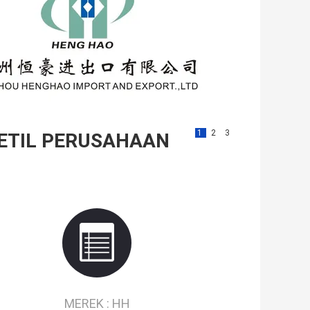
1
2
3
ETIL PERUSAHAAN
MEREK :
HH