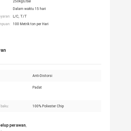
250kgs/bal
Dalam waktu 15 hari
ayaran:
L/C, T/T
mpuan:
100 Metrik ton per Hari
wan
Anti-Distorsi
Padat
 baku:
100% Poliester Chip
celup perawan
,