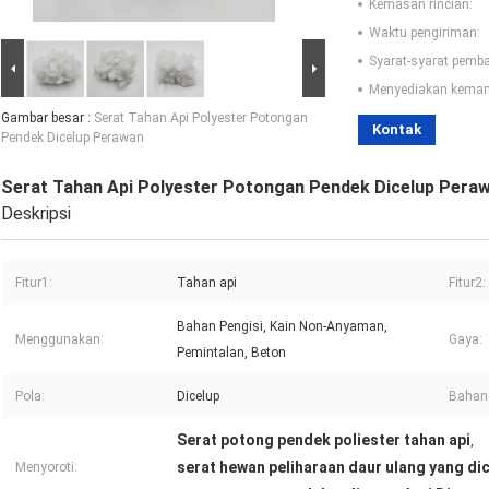
Kemasan rincian:
Waktu pengiriman:
Syarat-syarat pemb
Menyediakan kema
Gambar besar :
Serat Tahan Api Polyester Potongan
Kontak
Pendek Dicelup Perawan
Serat Tahan Api Polyester Potongan Pendek Dicelup Pera
Deskripsi
Fitur1:
Tahan api
Fitur2:
Bahan Pengisi, Kain Non-Anyaman,
Menggunakan:
Gaya:
Pemintalan, Beton
Pola:
Dicelup
Bahan
Serat potong pendek poliester tahan api
,
serat hewan peliharaan daur ulang yang di
Menyoroti: