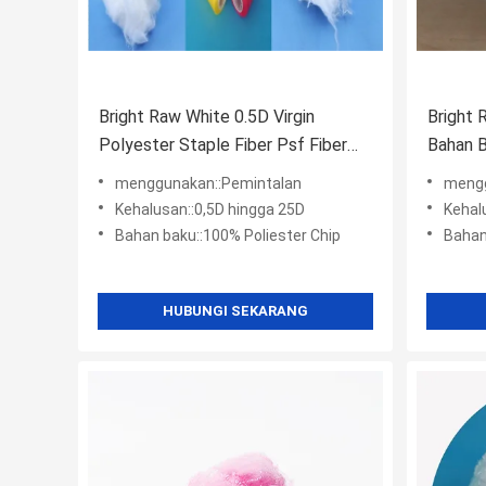
Bright Raw White 0.5D Virgin
Bright
Polyester Staple Fiber Psf Fiber
Bahan B
Untuk Benang Jahit
Membua
menggunakan::Pemintalan
mengg
Kehalusan::0,5D hingga 25D
Kehal
Bahan baku::100% Poliester Chip
Bahan
HUBUNGI SEKARANG