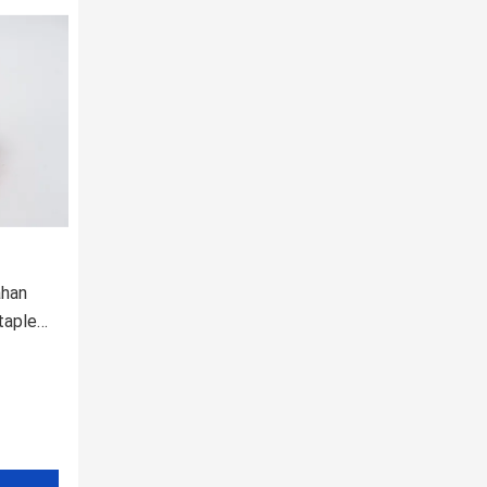
ahan
taple