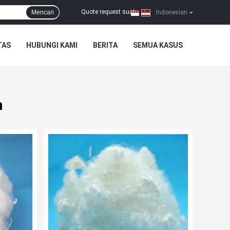
Quote request suatu
Mencari
|
Indonesian
TAS
HUBUNGI KAMI
BERITA
SEMUA KASUS
n