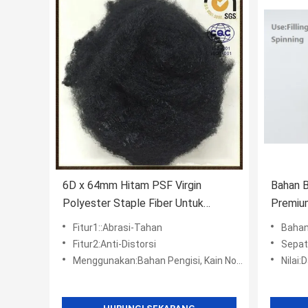
6D x 64mm Hitam PSF Virgin
Bahan B
Polyester Staple Fiber Untuk
Premiu
Geotekstil
Poliest
Fitur1::Abrasi-Tahan
Bahan
Fitur2:Anti-Distorsi
Sepat
Menggunakan:Bahan Pengisi, Kain Non-Anyaman, Pemintalan, Beton
Nilai: