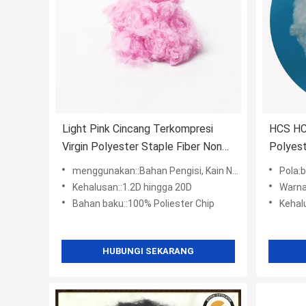
Light Pink Cincang Terkompresi
HCS HC
Virgin Polyester Staple Fiber Non
Polyeste
Woven 3Dtex 76mm
Menggun
menggunakan::Bahan Pengisi, Kain Non-Anyaman, Pemintalan, Beton
Pola:b
Kehalusan::1.2D hingga 20D
Warna
Bahan baku::100% Poliester Chip
Kehal
HUBUNGI SEKARANG