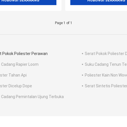
HUBUNGI SEKARANG
HUBUNGI SEKARANG
Page 1 of 1
t Pokok Poliester Perawan
Serat Pokok Poliester 
 Cadang Rapier Loom
Suku Cadang Tenun T
ester Tahan Api
Poliester Kain Non Wov
ester Dicelup Dope
Serat Sintetis Polieste
 Cadang Pemintalan Ujung Terbuka