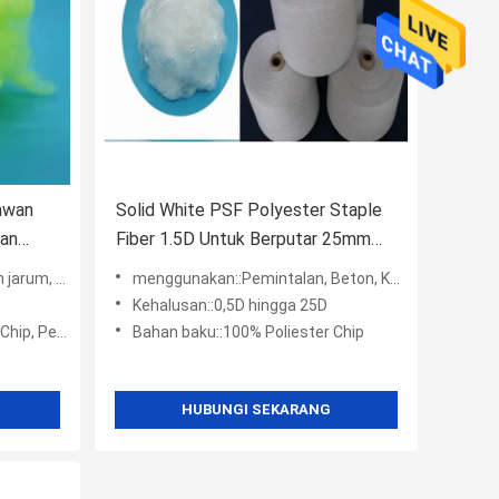
awan
Solid White PSF Polyester Staple
aan
Fiber 1.5D Untuk Berputar 25mm
Sampai 102mm
ekstil rumah
menggunakan::Pemintalan, Beton, Kain Non-Anyaman
Kehalusan::0,5D hingga 25D
, Perawan
Bahan baku::100% Poliester Chip
HUBUNGI SEKARANG