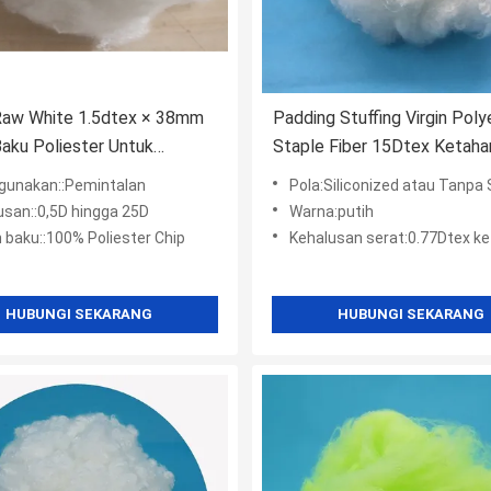
 Raw White 1.5dtex × 38mm
Padding Stuffing Virgin Poly
aku Poliester Untuk
Staple Fiber 15Dtex Ketaha
t Benang Sarung Tangan
Tinggi
unakan::Pemintalan
Pola:Siliconized atau Tanpa Si
usan::0,5D hingga 25D
Warna:putih
 baku::100% Poliester Chip
Kehalusan serat:0.77Dtex k
HUBUNGI SEKARANG
HUBUNGI SEKARANG