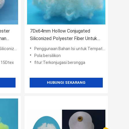
ester
7Dx64mm Hollow Conjugated
nan
Siliconized Polyester Fiber Untuk
Mengisi Bantal Sofa
liconized
Penggunaan:Bahan Isi untuk Tempat Tidur, Bantal, Bantal.Sofa
Pola:bersilikon
e 15Dtex
fitur:Terkonjugasi berongga
HUBUNGI SEKARANG