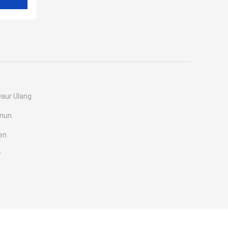
Daur Ulang
enun
en
r