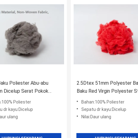
aku Poliester Abu-abu
2.5Dtex 51mm Polyester B
m Dicelup Serat Pokok
Baku Red Virgin Polyester S
er Daur Ulang ISO9001
Fiber ISO9001
:100% Poliester
Bahan:100% Poliester
u dr kayu:Dicelup
Sepatu dr kayu:Dicelup
Daur ulang
Nilai:Daur ulang