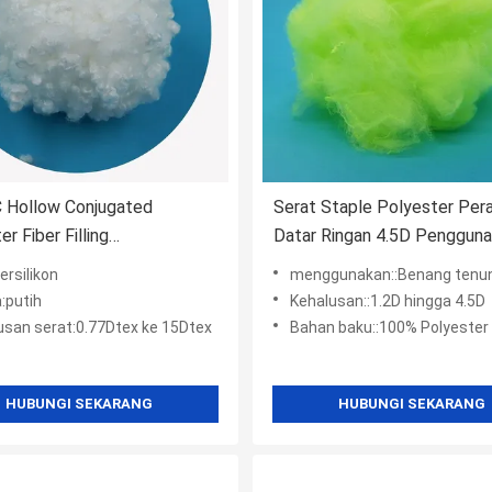
 Hollow Conjugated
Serat Staple Polyester Per
r Fiber Filling
Datar Ringan 4.5D Penggun
akan Virgin High Bulkiness
Tekstil Rumah
ersilikon
menggunakan::Benang tenun jarum, kain dan t
:putih
Kehalusan::1.2D hingga 4.5D
usan serat:0.77Dtex ke 15Dtex
Bahan baku::100% Polyester Chip
HUBUNGI SEKARANG
HUBUNGI SEKARANG