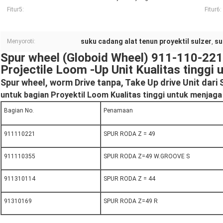
Fitur5:
Fitur6:
suku cadang alat tenun proyektil sulzer
su
Menyoroti:
,
Spur wheel (Globoid Wheel) 911-110-221
Projectile Loom -Up Unit Kualitas tinggi
Spur wheel, worm Drive tanpa, Take Up drive Unit dar
untuk bagian Proyektil Loom Kualitas tinggi untuk menjaga
Bagian No.
Penamaan
911110221
SPUR RODA Z = 49
911110355
SPUR RODA Z=49 W.GROOVE S
911310114
SPUR RODA Z = 44
91310169
SPUR RODA Z=49 R