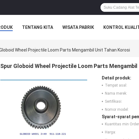
RODUK
TENTANG KITA
WISATA PABRIK
KONTROL KUALI
Globoid Wheel Projectile Loom Parts Mengambil Unit Tahan Korosi
Spur Globoid Wheel Projectile Loom Parts Mengambil 
Detail produk:
Tempat asal:
Nama merek:
Sertifikasi:
Nomor model:
Syarat-syarat pe
Kuantitas min Order
Harga: