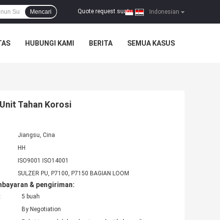
Quote request suatu
Mencari
|
Indonesian
TAS
HUBUNGI KAMI
BERITA
SEMUA KASUS
Unit Tahan Korosi
Jiangsu, Cina
HH
ISO9001 ISO14001
SULZER PU, P7100, P7150 BAGIAN LOOM
mbayaran & pengiriman:
:
5 buah
By Negotiation