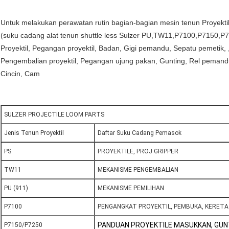
Untuk melakukan perawatan rutin bagian-bagian mesin tenun Proyekti
(suku cadang alat tenun shuttle less Sulzer PU,TW11,P7100,P7150,P
Proyektil, Pegangan proyektil, Badan, Gigi pemandu, Sepatu pemetik,
Pengembalian proyektil, Pegangan ujung pakan, Gunting, Rel pemand
Cincin, Cam
SULZER PROJECTILE LOOM PARTS
Jenis Tenun Proyektil
Daftar Suku Cadang Pemasok
PS
PROYEKTILE, PROJ GRIPPER
TW11
MEKANISME PENGEMBALIAN
PU (911)
MEKANISME PEMILIHAN
P7100
PENGANGKAT PROYEKTIL, PEMBUKA, KERET
PANDUAN PROYEKTILE MASUKKAN, GUN
P7150/P7250