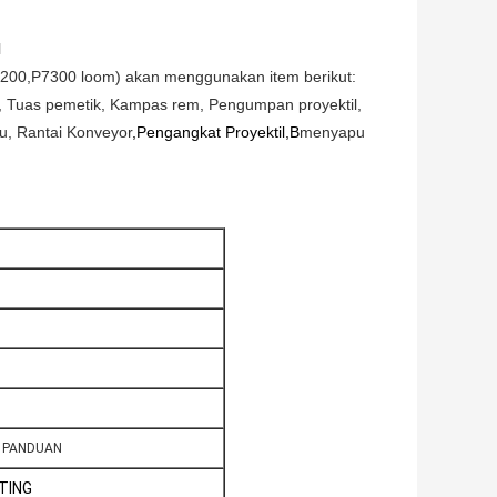
l
7200,P7300 loom) akan menggunakan item berikut:
 , Tuas pemetik, Kampas rem, Pengumpan proyektil,
u, Rantai Konveyor
,Pengangkat Proyektil,B
menyapu
A PANDUAN
TING