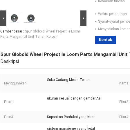
Kemasan rincian:
Waktu pengiriman:
Syarat-syarat pemb
Menyediakan kema
Gambar besar :
Spur Globoid Wheel Projectile Loom
Parts Mengambil Unit Tahan Korosi
Kontak
Spur Globoid Wheel Projectile Loom Parts Mengambil Unit
Deskripsi
Suku Cadang Mesin Tenun
Menggunakan:
nama:
ukuran sesuai dengan gambar Asli
Fitur1:
Fitur2:
Fitur3:
Kapasitas Produksi yang Kuat
Fitur4:
sistem manajemen yang ketat