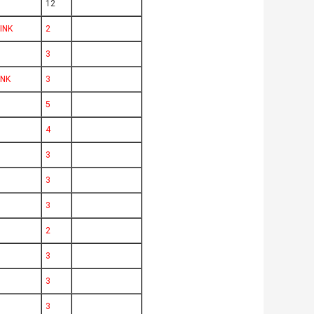
12
INK
2
3
INK
3
5
4
3
3
3
2
3
3
3