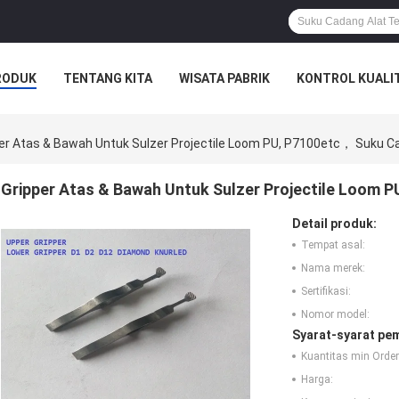
RODUK
TENTANG KITA
WISATA PABRIK
KONTROL KUALI
er Atas & Bawah Untuk Sulzer Projectile Loom PU, P7100etc， Suku 
Gripper Atas & Bawah Untuk Sulzer Projectile Loom
Detail produk:
Tempat asal:
Nama merek:
Sertifikasi:
Nomor model:
Syarat-syarat pe
Kuantitas min Order
Harga: