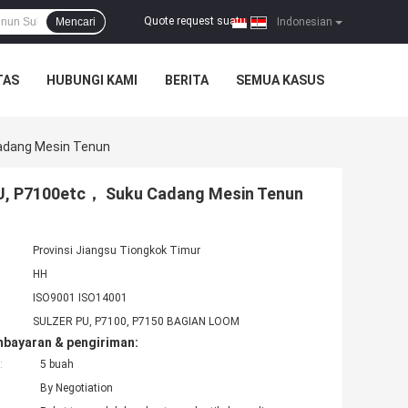
Quote request suatu
Mencari
|
Indonesian
TAS
HUBUNGI KAMI
BERITA
SEMUA KASUS
Cadang Mesin Tenun
 PU, P7100etc， Suku Cadang Mesin Tenun
Provinsi Jiangsu Tiongkok Timur
HH
ISO9001 ISO14001
SULZER PU, P7100, P7150 BAGIAN LOOM
mbayaran & pengiriman:
:
5 buah
By Negotiation