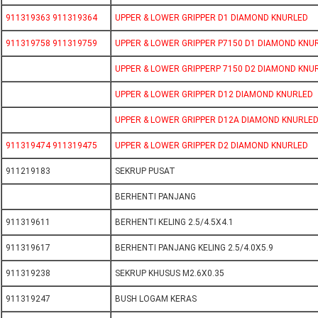
911319363 911319364
UPPER & LOWER GRIPPER D1 DIAMOND KNURLED
911319758 911319759
UPPER & LOWER GRIPPER P7150 D1 DIAMOND KNU
UPPER & LOWER GRIPPERP 7150 D2 DIAMOND KNU
UPPER & LOWER GRIPPER D12 DIAMOND KNURLED
UPPER & LOWER GRIPPER D12A DIAMOND KNURLE
911319474 911319475
UPPER & LOWER GRIPPER D2 DIAMOND KNURLED
911219183
SEKRUP PUSAT
BERHENTI PANJANG
911319611
BERHENTI KELING 2.5/4.5X4.1
911319617
BERHENTI PANJANG KELING 2.5/4.0X5.9
911319238
SEKRUP KHUSUS M2.6X0.35
911319247
BUSH LOGAM KERAS