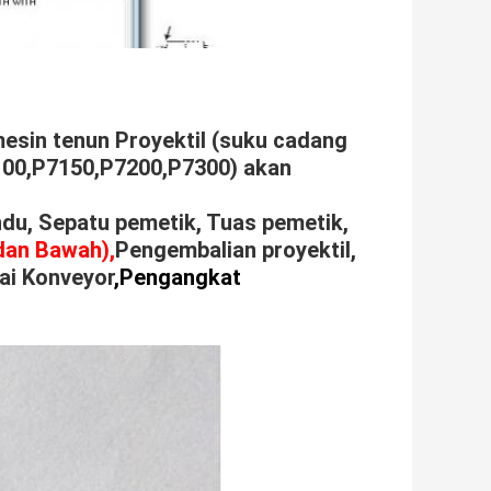
esin tenun Proyektil (suku cadang
7100,P7150,P7200,P7300) akan
ndu, Sepatu pemetik, Tuas pemetik,
dan Bawah),
Pengembalian proyektil,
ai Konveyor
,Pengangkat