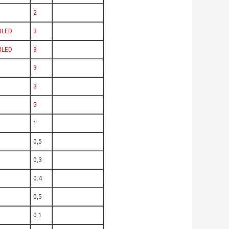
2
RLED
3
RLED
3
3
D
3
5
1
0,5
0,3
0.4
0,5
0.1