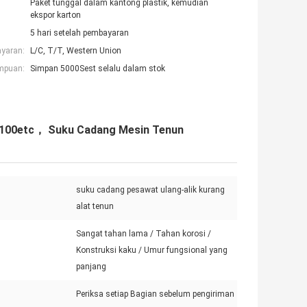
Paket tunggal dalam kantong plastik, kemudian
ekspor karton
5 hari setelah pembayaran
ayaran:
L/C, T/T, Western Union
mpuan:
Simpan 5000Sest selalu dalam stok
P7100etc， Suku Cadang Mesin Tenun
suku cadang pesawat ulang-alik kurang
alat tenun
Sangat tahan lama / Tahan korosi /
Konstruksi kaku / Umur fungsional yang
panjang
Periksa setiap Bagian sebelum pengiriman