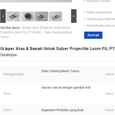
Kemasan rincian:
Waktu pengiriman:
Syarat-syarat pemb
Menyediakan kema
Gambar besar :
Gripper Atas & Bawah Untuk Sulzer
Projectile Loom PU, P7100etc， Suku Cadang Mesin
Kontak
Tenun
Gripper Atas & Bawah Untuk Sulzer Projectile Loom PU, 
Deskripsi
Suku Cadang Mesin Tenun
Menggunakan:
nama:
ukuran sesuai dengan gambar Asli
Fitur1:
Fitur2:
Fitur3:
Kapasitas Produksi yang Kuat
Fitur4: