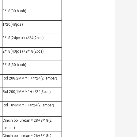
3*18(30 buah)
1*20(48pcs)
3*18(24pcs)+4*24(2pcs)
2*18(40pcs)+2*18(2pcs)
3*18(30 buah)
Rol 208.2MM * 1+4*24(2 lembar)
Rol 200,1MM * 1+4*24(3pcs)
Rol 189MM * 1+4*24(2 lembar)
Cincin poliuretan * 28+3*18(2
lembar)
Cincin poliuretan * 26+3*18(2