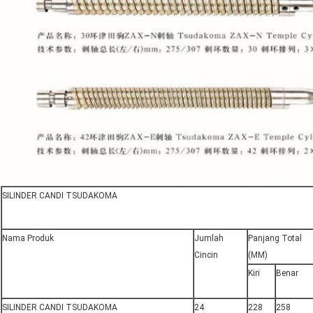
SILINDER CANDI TSUDAKOMA
Nama Produk
Jumlah
Panjang Total
Cincin
(MM)
Kiri
Benar
SILINDER CANDI TSUDAKOMA
24
228
258