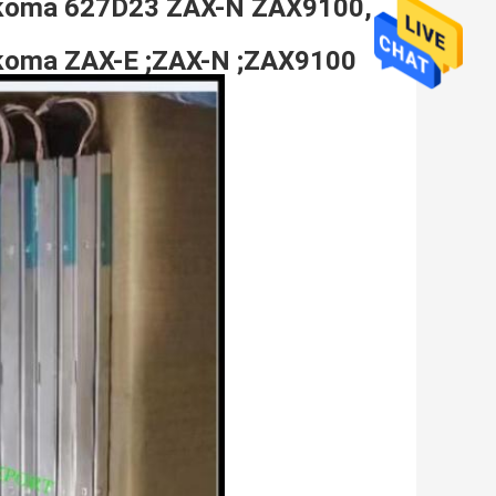
dakoma 627D23 ZAX-N ZAX9100,
akoma ZAX-E ;ZAX-N ;ZAX9100