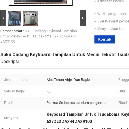
Kemasan rincian:
Waktu pengiriman:
Syarat-syarat pemb
Menyediakan kema
Gambar besar :
Suku Cadang Keyboard Tampilan
Untuk Mesin Tekstil Tsudakoma 627D23 ZAX-N
Kontak
ZAX9100
Suku Cadang Keyboard Tampilan Untuk Mesin Tekstil Ts
Deskripsi
Jenis alat tenun:
Alat Tenun Airjet Dan Rapier
Pengg
Satuan Kerja:
Kuil
Fitur:
Fitur2:
Periksa Setiap pcs sebelum pengiriman
Fitur3:
Keyboard Tampilan Untuk Tsudakoma
Key
,
Menyoroti:
627D23 ZAX-N ZAX9100