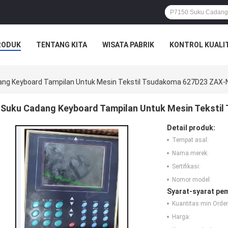
RODUK
TENTANG KITA
WISATA PABRIK
KONTROL KUALI
ang Keyboard Tampilan Untuk Mesin Tekstil Tsudakoma 627D23 ZAX
Suku Cadang Keyboard Tampilan Untuk Mesin Teksti
Detail produk:
Tempat asal:
Nama merek:
Sertifikasi:
Nomor model:
Syarat-syarat pe
Kuantitas min Order
Harga: