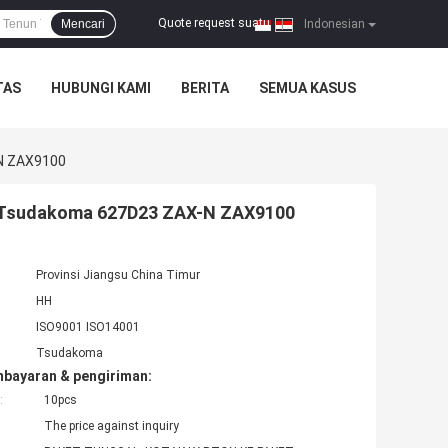
Quote request suatu
Mencari
|
Indonesian
TAS
HUBUNGI KAMI
BERITA
SEMUA KASUS
-N ZAX9100
l Tsudakoma 627D23 ZAX-N ZAX9100
Provinsi Jiangsu China Timur
HH
ISO9001 ISO14001
Tsudakoma
mbayaran & pengiriman:
:
10pcs
The price against inquiry