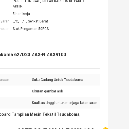
PAKET TUNGGAL, KOTAK KARTON KE PAKET
AKHIR
5 hari kerja
ayaran:
L/C, T/T, Serikat Barat
mpuan:
Stok Pengaman 50PCS
udakoma 627D23 ZAX-N ZAX9100
unaan:
Suku Cadang Untuk Tsudakoma
Ukuran gambar asli
Kualitas tinggi untuk menjaga kelancaran
board Tampilan Mesin Tekstil Tsudakoma
,