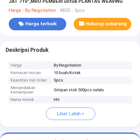
JAT 710",MRO PEMBERI untuk PLANTAS WEAVING
Harga：By Negotiation
MOQ：5pcs
Harga terbaik
Hubungi sekarang
Deskripsi Produk
Harga
By Negotiation
Kemasan rincian
10 buah/Kotak
Kuantitas min Order
5pcs
Menyediakan
Simpan stok 500pcs selalu
kemampuan
Nama merek
HH
Lihat Lebih