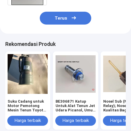
Terus
Rekomendasi Produk
Suku Cadang untuk
BE306871 Katup
Nosel Sub (Nos
Motor Pemotong
Untuk Alat Tenun Jet
Relay); Nosel
Mesin Tenun Toyota
Udara Picanol, Umur
Kualitas Bagus
Air-Jet; Suku
Pakai Panjang,
Lubang Untuk 
Cadang / Aksesori
Harga Terjangkau
L5100, Pemas
Harga terbaik
Harga terbaik
Harga terb
Motor Tsudakoma
suku cadang m
tekstil