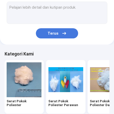
Suku Cadang Rapier Loom
Suku Cadang Tenun Tenun
Suku Cadang Mesin Tekstil
Terus
Poliester Tahan Api
Poliester Kain Non Woven
Kategori Kami
Serat Pokok Polypropylene
Poliester Dicelup Dope
Serat Sintetis Poliester
Bagian Alat Tenun Airjet
Serat Pokok
Serat Pokok
Serat Pokok
Suku Cadang Pemintalan Ujung Terbuka
Poliester
Poliester Perawan
Poliester Daur