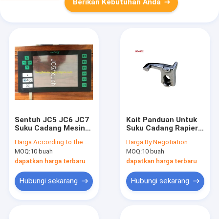
Berikan Kebutuhan Anda
Sentuh JC5 JC6 JC7
Kait Panduan Untuk
Suku Cadang Mesin
Suku Cadang Rapier
Tekstil Untuk
Loom Struktur Kokoh
Harga:
According to the US dollar exchange rate
Harga:
By Negotiation
Penggantian Staubli
MOQ:
10 buah
MOQ:
10 buah
dapatkan harga terbaru
dapatkan harga terbaru
Hubungi sekarang
Hubungi sekarang