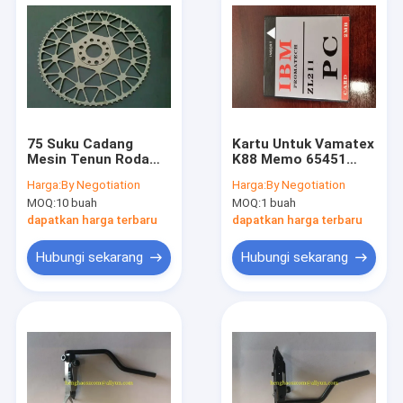
75 Suku Cadang
Kartu Untuk Vamatex
Mesin Tenun Roda
K88 Memo 65451
Gigi Drvie B54723
Sulzer Weaving
Harga:
By Negotiation
Harga:
By Negotiation
B88251 B52788
Machine Parts
MOQ:
10 buah
MOQ:
1 buah
Weaving Loom Parts
dapatkan harga terbaru
dapatkan harga terbaru
Hubungi sekarang
Hubungi sekarang
Rumah
Produk
Tentang kita