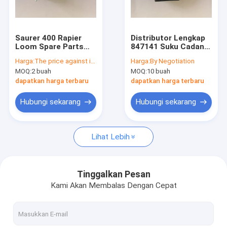
Wisata pabrik
Kontrol kualitas
Saurer 400 Rapier
Distributor Lengkap
Loom Spare Parts
847141 Suku Cadang
Hubungi kami
847141 Distributor
Rapier Loom Untuk
Harga:
The price against inquiry
Harga:
By Negotiation
Terlengkap
Saurer S500
MOQ:
2 buah
MOQ:
10 buah
Berita
dapatkan harga terbaru
dapatkan harga terbaru
Semua Kasus
Hubungi sekarang
Hubungi sekarang
Lihat Lebih
Serat Pokok Poliester
Serat Pokok Poliester Perawan
Tinggalkan Pesan
Kami Akan Membalas Dengan Cepat
Serat Pokok Poliester Daur Ulang
Suku Cadang Alat Tenun Sulzer