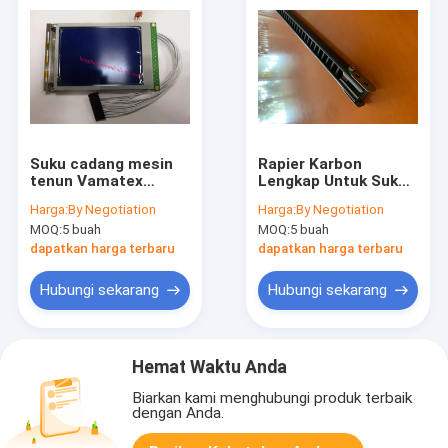
Suku cadang mesin
Rapier Karbon
tenun Vamatex
Lengkap Untuk Suku
Leonardo 9820537
Cadang RAPIER
Harga:
By Negotiation
Harga:
By Negotiation
LOOM Gtv Rapier
MOQ:
5 buah
MOQ:
5 buah
Loom 2200 Rapier
Tape
dapatkan harga terbaru
dapatkan harga terbaru
Hubungi sekarang
Hubungi sekarang
Hemat Waktu Anda
Biarkan kami menghubungi produk terbaik
dengan Anda.