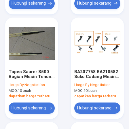
Hubungi sekarang
Hubungi sekarang
Tapes Saurer S500
BA207758 BA210582
Bagian Mesin Tenun
Suku Cadang Mesin
844912
Tenun Rapier
Harga:
By Negotiation
Harga:
By Negotiation
Panduan Kait
MOQ:
10 buah
MOQ:
10 buah
dapatkan harga terbaru
dapatkan harga terbaru
Hubungi sekarang
Hubungi sekarang