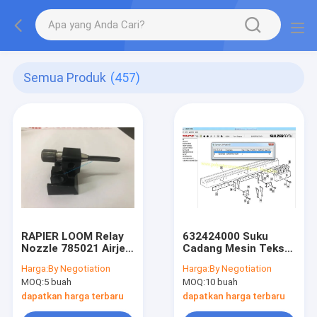
Semua Produk
(457)
RAPIER LOOM Relay
632424000 Suku
Nozzle 785021 Airjet
Cadang Mesin Tekstil
Loom Parts ISO9001
Sulzer Rapier G6100
Harga:
By Negotiation
Harga:
By Negotiation
G6200 G6300 F2001
MOQ:
5 buah
MOQ:
10 buah
dapatkan harga terbaru
dapatkan harga terbaru